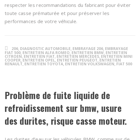
respecter les recommandations du fabricant pour éviter
toute casse prématurée et pour préserver les
performances de votre véhicule.
206, DIAGNOSTIC AUTOMOBILE, EMBRAYAGE 206, EMBRAYAGE
FIAT 500, ENTRETIEN ALFA ROMEO, ENTRETIEN BMW, ENTRETIEN
CITROEN, ENTRETIEN FIAT, ENTRETIEN MERCEDES, ENTRETIEN MINI
COOPER, ENTRETIEN OPEL, ENTRETIEN PEUGEOT, ENTRETIEN
RENAULT, ENTRETIEN TOYOTA, ENTRETIEN VOLKSWAGEN, FIAT 500
Problème de fuite liquide de
refroidissement sur bmw, usure
des durites, risque casse moteur.
Les durites d’eau sur les véhicules BMW, comme sur de