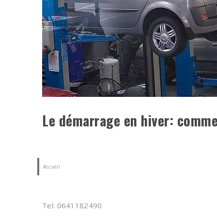
Le démarrage en hiver: commen
Accueil
Tel: 0641182490