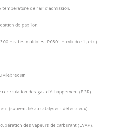
 température de l’air d’admission.
sition de papillon.
00 = ratés multiples, P0301 = cylindre 1, etc.).
 vilebrequin.
 recirculation des gaz d’échappement (EGR).
euil (souvent lié au catalyseur défectueux).
écupération des vapeurs de carburant (EVAP).