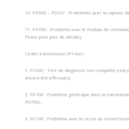
10. P0500 – P0507 : Problèmes avec le capteur de v
11. P0700 : Problème avec le module de command
Pxxxx pour plus de détails).
Codes transmission (P1xxx) :
1. P1000 : Test de diagnostic non complété (cela p
encore été effectués).
2. P0700 : Problème générique dans la transmissi
P0760).
3. P0740 : Problème avec le circuit du convertisse