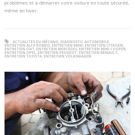
problèmes et à démarrer votre voiture en toute sécurité,
même en hiver.
ACTUALITÉS DU MÉCANO, DIAGNOSTIC AUTOMOBILE,
ENTRETIEN ALFA ROMEO, ENTRETIEN BMW, ENTRETIEN CITROEN,
ENTRETIEN FIAT, ENTRETIEN MERCEDES, ENTRETIEN MINI COOPER,
ENTRETIEN OPEL, ENTRETIEN PEUGEOT, ENTRETIEN RENAULT,
ENTRETIEN TOYOTA, ENTRETIEN VOLKSWAGEN